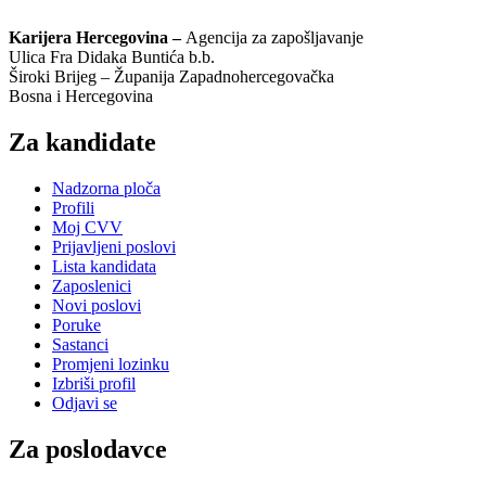
Karijera Hercegovina –
Agencija za zapošljavanje
Ulica Fra Didaka Buntića b.b.
Široki Brijeg – Županija Zapadnohercegovačka
Bosna i Hercegovina
Za kandidate
Nadzorna ploča
Profili
Moj CVV
Prijavljeni poslovi
Lista kandidata
Zaposlenici
Novi poslovi
Poruke
Sastanci
Promjeni lozinku
Izbriši profil
Odjavi se
Za poslodavce