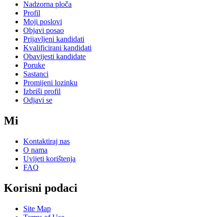
Nadzorna ploča
Profil
Moji poslovi
Objavi posao
Prijavljeni kandidati
Kvalificirani kandidati
Obavijesti kandidate
Poruke
Sastanci
Promijeni lozinku
Izbriši profil
Odjavi se
Mi
Kontaktiraj nas
O nama
Uvijeti korištenja
FAQ
Korisni podaci
Site Map