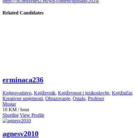
https://56.bruxelles2.eu/wp-content/uploads/2024/
Related Candidates
erminaca236
Knjigovodstvo
,
Književnik
,
Književnost i jezikoslovlje
,
Knjižničar
,
Kreativne umjetnosti
,
Obrazovanje
,
Ostalo
,
Profesor
Mostar
10
KM
/ hour
Shortlist
View Profile
agnesv2010