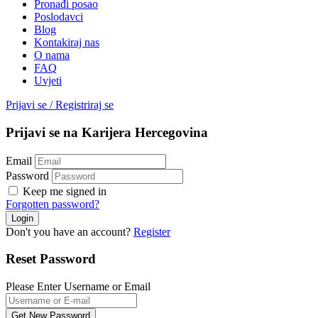
Pronađi posao
Poslodavci
Blog
Kontakiraj nas
O nama
FAQ
Uvjeti
Prijavi se
/
Registriraj se
Prijavi se na Karijera Hercegovina
Email
Password
Keep me signed in
Forgotten password?
Don't you have an account?
Register
Reset Password
Please Enter Username or Email