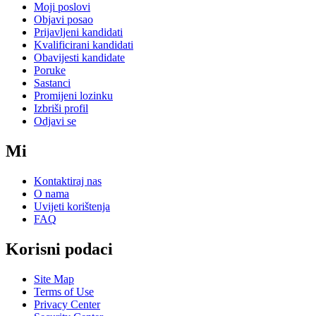
Moji poslovi
Objavi posao
Prijavljeni kandidati
Kvalificirani kandidati
Obavijesti kandidate
Poruke
Sastanci
Promijeni lozinku
Izbriši profil
Odjavi se
Mi
Kontaktiraj nas
O nama
Uvijeti korištenja
FAQ
Korisni podaci
Site Map
Terms of Use
Privacy Center