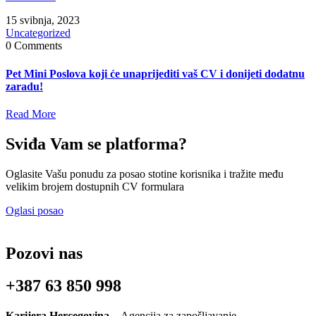
15 svibnja, 2023
Uncategorized
0 Comments
Pet Mini Poslova koji će unaprijediti vaš CV i donijeti dodatnu
zaradu!
Read More
Sviđa Vam se platforma?
Oglasite Vašu ponudu za posao stotine korisnika i tražite među
velikim brojem dostupnih CV formulara
Oglasi posao
Pozovi nas
+387 63 850 998
Karijera Hercegovina –
Agencija za zapošljavanje