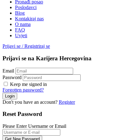
Pronađi posao
Poslodavci
Blog
Kontakiraj nas
O nama
FAQ
Uvjeti
Prijavi se
/
Registriraj se
Prijavi se na Karijera Hercegovina
Email
Password
Keep me signed in
Forgotten password?
Don't you have an account?
Register
Reset Password
Please Enter Username or Email