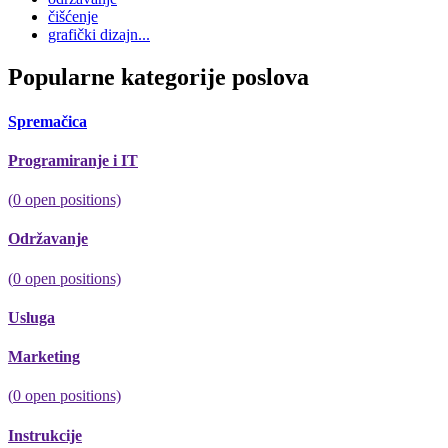
čišćenje
grafički dizajn...
Popularne kategorije poslova
Spremačica
Programiranje i IT
(
0
open positions)
Održavanje
(
0
open positions)
Usluga
Marketing
(
0
open positions)
Instrukcije