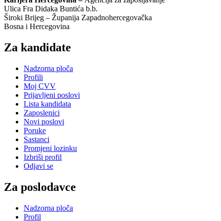
Ulica Fra Didaka Buntića b.b.
Široki Brijeg – Županija Zapadnohercegovačka
Bosna i Hercegovina
Za kandidate
Nadzorna ploča
Profili
Moj CVV
Prijavljeni poslovi
Lista kandidata
Zaposlenici
Novi poslovi
Poruke
Sastanci
Promjeni lozinku
Izbriši profil
Odjavi se
Za poslodavce
Nadzorna ploča
Profil