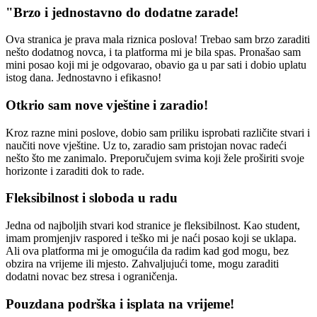
"Brzo i jednostavno do dodatne zarade!
Ova stranica je prava mala riznica poslova! Trebao sam brzo zaraditi
nešto dodatnog novca, i ta platforma mi je bila spas. Pronašao sam
mini posao koji mi je odgovarao, obavio ga u par sati i dobio uplatu
istog dana. Jednostavno i efikasno!
Otkrio sam nove vještine i zaradio!
Kroz razne mini poslove, dobio sam priliku isprobati različite stvari i
naučiti nove vještine. Uz to, zaradio sam pristojan novac radeći
nešto što me zanimalo. Preporučujem svima koji žele proširiti svoje
horizonte i zaraditi dok to rade.
Fleksibilnost i sloboda u radu
Jedna od najboljih stvari kod stranice je fleksibilnost. Kao student,
imam promjenjiv raspored i teško mi je naći posao koji se uklapa.
Ali ova platforma mi je omogućila da radim kad god mogu, bez
obzira na vrijeme ili mjesto. Zahvaljujući tome, mogu zaraditi
dodatni novac bez stresa i ograničenja.
Pouzdana podrška i isplata na vrijeme!