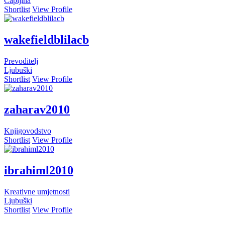
Čapljina
Shortlist
View Profile
wakefieldblilacb
Prevoditelj
Ljubuški
Shortlist
View Profile
zaharav2010
Knjigovodstvo
Shortlist
View Profile
ibrahiml2010
Kreativne umjetnosti
Ljubuški
Shortlist
View Profile