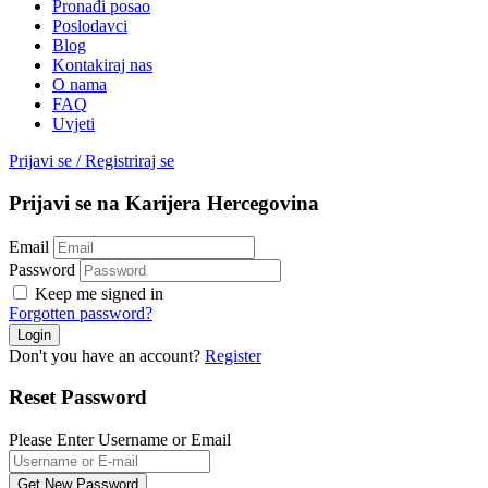
Pronađi posao
Poslodavci
Blog
Kontakiraj nas
O nama
FAQ
Uvjeti
Prijavi se
/
Registriraj se
Prijavi se na Karijera Hercegovina
Email
Password
Keep me signed in
Forgotten password?
Don't you have an account?
Register
Reset Password
Please Enter Username or Email