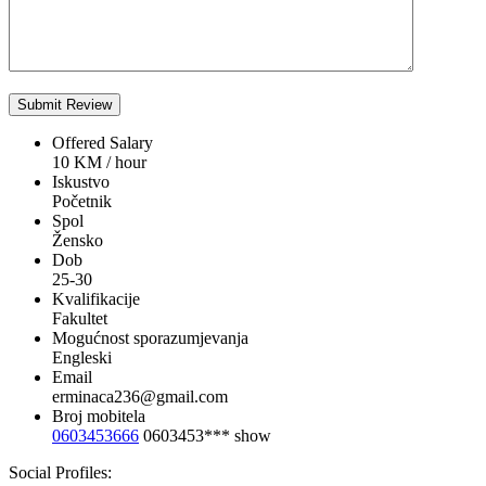
Offered Salary
10
KM
/ hour
Iskustvo
Početnik
Spol
Žensko
Dob
25-30
Kvalifikacije
Fakultet
Mogućnost sporazumjevanja
Engleski
Email
erminaca236@gmail.com
Broj mobitela
0603453666
0603453***
show
Social Profiles: