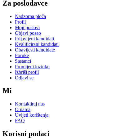
Za poslodavce
Nadzorna ploča
Profil
Moji poslovi
Objavi posao
Prijavljeni kandidati
Kvalificirani kandidati
Obavijesti kandidate
Poruke
Sastanci
Promijeni lozinku
Izbriši profil
Odjavi se
Mi
Kontaktiraj nas
O nama
Uvijeti korištenja
FAQ
Korisni podaci