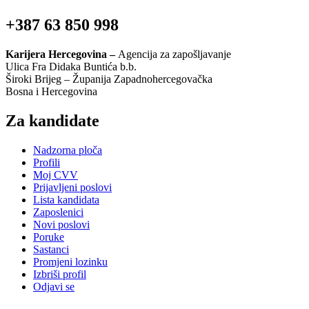
+387 63 850 998
Karijera Hercegovina –
Agencija za zapošljavanje
Ulica Fra Didaka Buntića b.b.
Široki Brijeg – Županija Zapadnohercegovačka
Bosna i Hercegovina
Za kandidate
Nadzorna ploča
Profili
Moj CVV
Prijavljeni poslovi
Lista kandidata
Zaposlenici
Novi poslovi
Poruke
Sastanci
Promjeni lozinku
Izbriši profil
Odjavi se