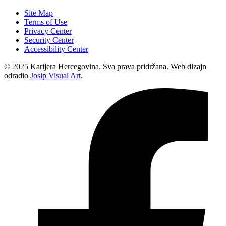
Site Map
Terms of Use
Privacy Center
Security Center
Accessibility Center
© 2025 Karijera Hercegovina. Sva prava pridržana. Web dizajn
odradio
Josip Visual Art
.