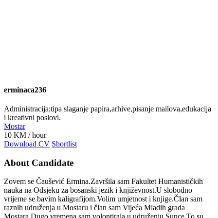
erminaca236
Administracija;tipa slaganje papira,arhive,pisanje mailova,edukacija
i kreativni poslovi.
Mostar
10
KM
/ hour
Download CV
Shortlist
About Candidate
Zovem se Čaušević Ermina.Završila sam Fakultet Humanističkih
nauka na Odsjeku za bosanski jezik i književnost.U slobodno
vrijeme se bavim kaligrafijom.Volim umjetnost i knjige.Član sam
raznih udruženja u Mostaru i član sam Vijeća Mladih grada
Mostara.Dugo vremena sam volontirala u udruženju Sunce.To su