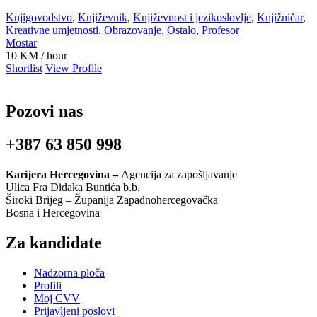
Knjigovodstvo
,
Književnik
,
Književnost i jezikoslovlje
,
Knjižničar
,
Kreativne umjetnosti
,
Obrazovanje
,
Ostalo
,
Profesor
Mostar
10
KM
/ hour
Shortlist
View Profile
Pozovi nas
+387 63 850 998
Karijera Hercegovina –
Agencija za zapošljavanje
Ulica Fra Didaka Buntića b.b.
Široki Brijeg – Županija Zapadnohercegovačka
Bosna i Hercegovina
Za kandidate
Nadzorna ploča
Profili
Moj CVV
Prijavljeni poslovi