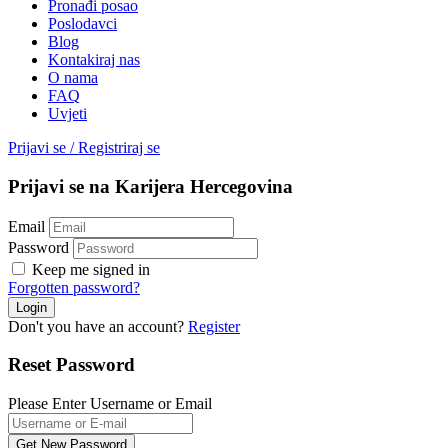
Pronađi posao
Poslodavci
Blog
Kontakiraj nas
O nama
FAQ
Uvjeti
Prijavi se
/
Registriraj se
Prijavi se na Karijera Hercegovina
Email
Password
Keep me signed in
Forgotten password?
Don't you have an account?
Register
Reset Password
Please Enter Username or Email