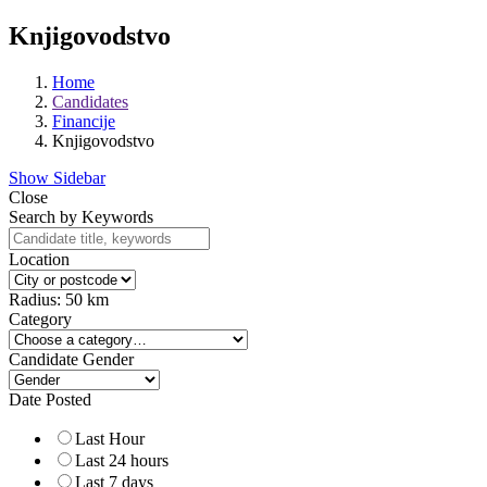
Knjigovodstvo
Home
Candidates
Financije
Knjigovodstvo
Show Sidebar
Close
Search by Keywords
Location
Radius:
50
km
Category
Candidate Gender
Date Posted
Last Hour
Last 24 hours
Last 7 days