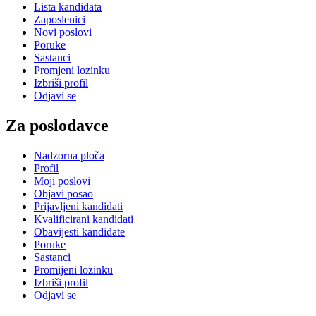
Lista kandidata
Zaposlenici
Novi poslovi
Poruke
Sastanci
Promjeni lozinku
Izbriši profil
Odjavi se
Za poslodavce
Nadzorna ploča
Profil
Moji poslovi
Objavi posao
Prijavljeni kandidati
Kvalificirani kandidati
Obavijesti kandidate
Poruke
Sastanci
Promijeni lozinku
Izbriši profil
Odjavi se