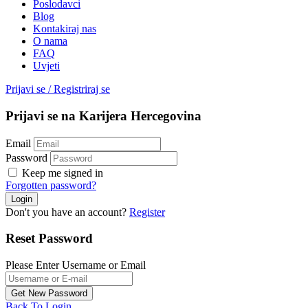
Poslodavci
Blog
Kontakiraj nas
O nama
FAQ
Uvjeti
Prijavi se
/
Registriraj se
Prijavi se na Karijera Hercegovina
Email
Password
Keep me signed in
Forgotten password?
Don't you have an account?
Register
Reset Password
Please Enter Username or Email
Back To Login