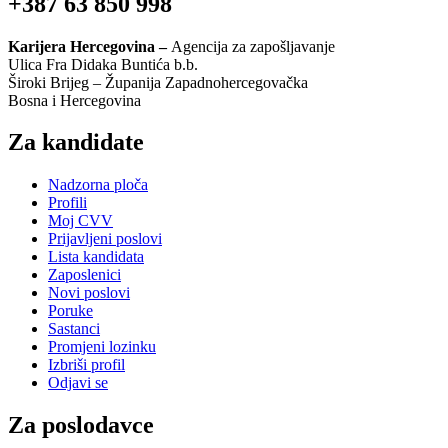
+387 63 850 998
Karijera Hercegovina –
Agencija za zapošljavanje
Ulica Fra Didaka Buntića b.b.
Široki Brijeg – Županija Zapadnohercegovačka
Bosna i Hercegovina
Za kandidate
Nadzorna ploča
Profili
Moj CVV
Prijavljeni poslovi
Lista kandidata
Zaposlenici
Novi poslovi
Poruke
Sastanci
Promjeni lozinku
Izbriši profil
Odjavi se
Za poslodavce