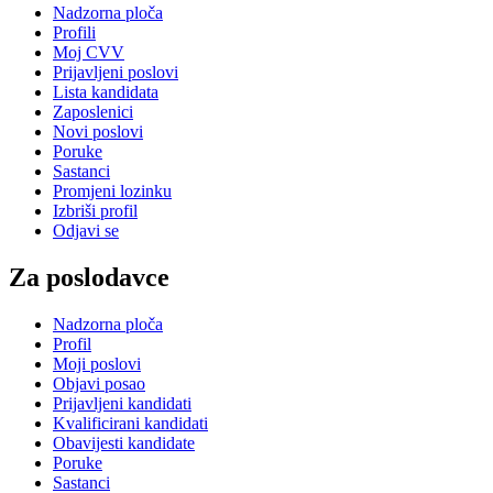
Nadzorna ploča
Profili
Moj CVV
Prijavljeni poslovi
Lista kandidata
Zaposlenici
Novi poslovi
Poruke
Sastanci
Promjeni lozinku
Izbriši profil
Odjavi se
Za poslodavce
Nadzorna ploča
Profil
Moji poslovi
Objavi posao
Prijavljeni kandidati
Kvalificirani kandidati
Obavijesti kandidate
Poruke
Sastanci