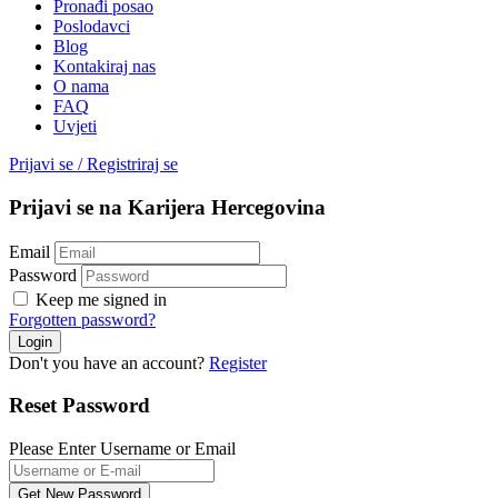
Pronađi posao
Poslodavci
Blog
Kontakiraj nas
O nama
FAQ
Uvjeti
Prijavi se
/
Registriraj se
Prijavi se na Karijera Hercegovina
Email
Password
Keep me signed in
Forgotten password?
Don't you have an account?
Register
Reset Password
Please Enter Username or Email