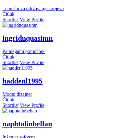
Tehničar za održavanje strojeva
Čitluk
Shortlist
View Profile
ingridnquasimn
Paralegalni pomoćnik
Čitluk
Shortlist
View Profile
haddenl1995
Modni dizajner
Čitluk
Shortlist
View Profile
naphtalinbellan
Inženjer softvera