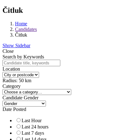
Čitluk
Home
Candidates
Čitluk
Show Sidebar
Close
Search by Keywords
Location
Radius:
50
km
Category
Candidate Gender
Date Posted
Last Hour
Last 24 hours
Last 7 days
Last 14 days