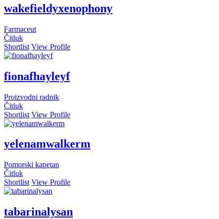
wakefieldyxenophony
Farmaceut
Čitluk
Shortlist
View Profile
fionafhayleyf
Proizvodni radnik
Čitluk
Shortlist
View Profile
yelenamwalkerm
Pomorski kapetan
Čitluk
Shortlist
View Profile
tabarinalysan