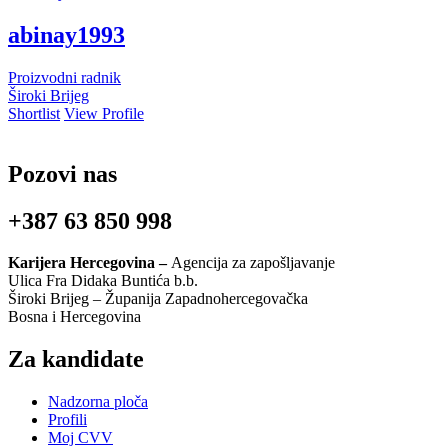
abinay1993
Proizvodni radnik
Široki Brijeg
Shortlist
View Profile
Pozovi nas
+387 63 850 998
Karijera Hercegovina –
Agencija za zapošljavanje
Ulica Fra Didaka Buntića b.b.
Široki Brijeg – Županija Zapadnohercegovačka
Bosna i Hercegovina
Za kandidate
Nadzorna ploča
Profili
Moj CVV