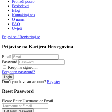
Pronađi posao
Poslodavci
Blog
Kontakiraj nas
O nama
FAQ
Uvjeti
Prijavi se
/
Registriraj se
Prijavi se na Karijera Hercegovina
Email
Password
Keep me signed in
Forgotten password?
Don't you have an account?
Register
Reset Password
Please Enter Username or Email