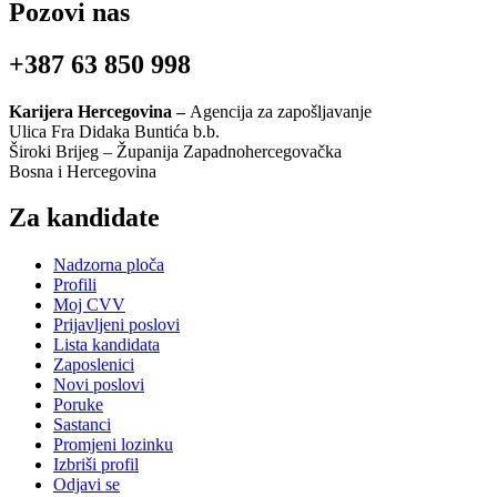
Pozovi nas
+387 63 850 998
Karijera Hercegovina –
Agencija za zapošljavanje
Ulica Fra Didaka Buntića b.b.
Široki Brijeg – Županija Zapadnohercegovačka
Bosna i Hercegovina
Za kandidate
Nadzorna ploča
Profili
Moj CVV
Prijavljeni poslovi
Lista kandidata
Zaposlenici
Novi poslovi
Poruke
Sastanci
Promjeni lozinku
Izbriši profil
Odjavi se