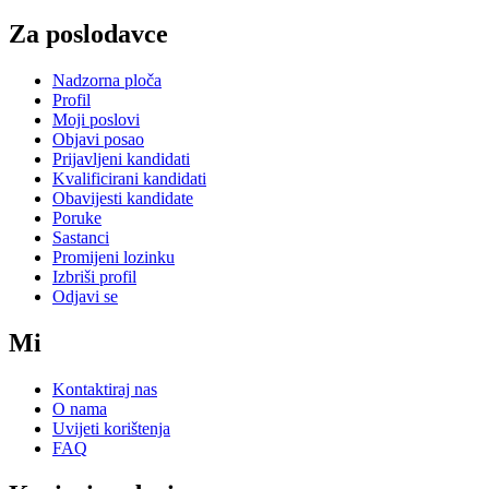
Za poslodavce
Nadzorna ploča
Profil
Moji poslovi
Objavi posao
Prijavljeni kandidati
Kvalificirani kandidati
Obavijesti kandidate
Poruke
Sastanci
Promijeni lozinku
Izbriši profil
Odjavi se
Mi
Kontaktiraj nas
O nama
Uvijeti korištenja
FAQ