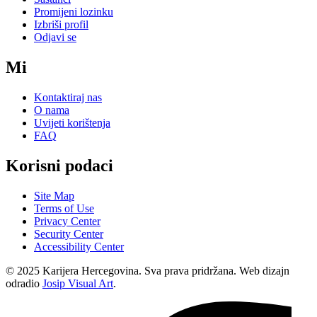
Promijeni lozinku
Izbriši profil
Odjavi se
Mi
Kontaktiraj nas
O nama
Uvijeti korištenja
FAQ
Korisni podaci
Site Map
Terms of Use
Privacy Center
Security Center
Accessibility Center
© 2025 Karijera Hercegovina. Sva prava pridržana. Web dizajn
odradio
Josip Visual Art
.