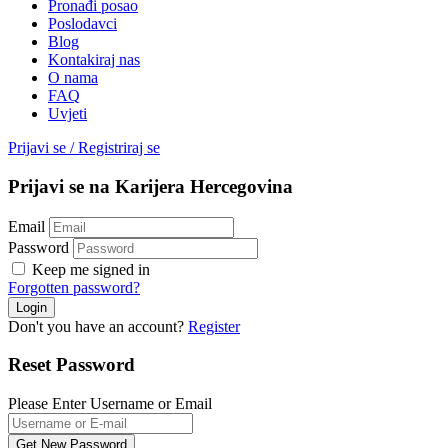
Pronađi posao
Poslodavci
Blog
Kontakiraj nas
O nama
FAQ
Uvjeti
Prijavi se
/
Registriraj se
Prijavi se na Karijera Hercegovina
Email
Password
Keep me signed in
Forgotten password?
Don't you have an account?
Register
Reset Password
Please Enter Username or Email