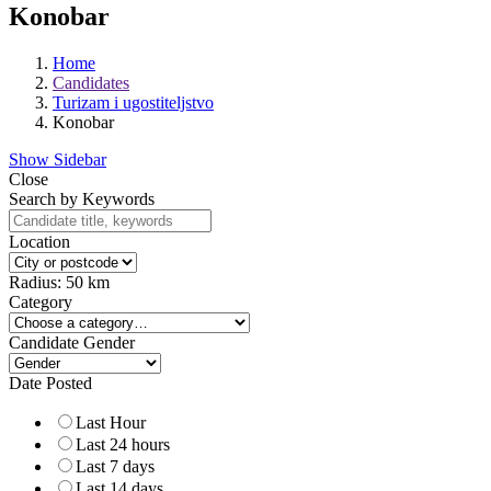
Konobar
Home
Candidates
Turizam i ugostiteljstvo
Konobar
Show Sidebar
Close
Search by Keywords
Location
Radius:
50
km
Category
Candidate Gender
Date Posted
Last Hour
Last 24 hours
Last 7 days
Last 14 days