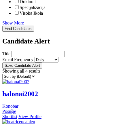
Doktorat
Specijalizacija
Visoka škola
Show More
Find Candidates
Candidate Alert
Title
Email Frequency
Save Candidate Alert
Showing all 4 results
halonai2002
Konobar
Posušje
Shortlist
View Profile