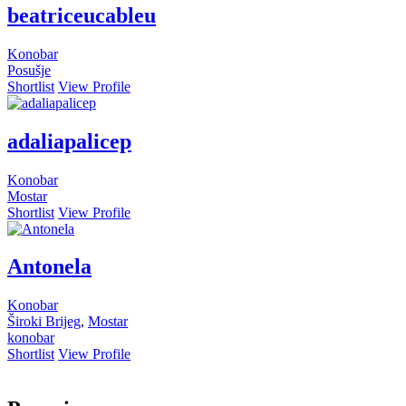
beatriceucableu
Konobar
Posušje
Shortlist
View Profile
adaliapalicep
Konobar
Mostar
Shortlist
View Profile
Antonela
Konobar
Široki Brijeg
,
Mostar
konobar
Shortlist
View Profile