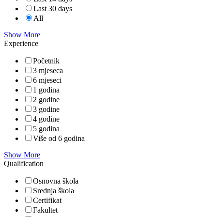
Last 30 days
All
Show More
Experience
Početnik
3 mjeseca
6 mjeseci
1 godina
2 godine
3 godine
4 godine
5 godina
Više od 6 godina
Show More
Qualification
Osnovna škola
Srednja škola
Certifikat
Fakultet