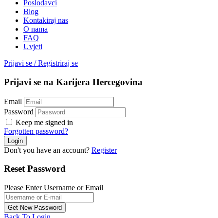
Poslodavci
Blog
Kontakiraj nas
O nama
FAQ
Uvjeti
Prijavi se
/
Registriraj se
Prijavi se na Karijera Hercegovina
Email
Password
Keep me signed in
Forgotten password?
Don't you have an account?
Register
Reset Password
Please Enter Username or Email
Back To Login