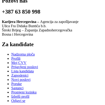
Pozovi nas
+387 63 850 998
Karijera Hercegovina –
Agencija za zapošljavanje
Ulica Fra Didaka Buntića b.b.
Široki Brijeg – Županija Zapadnohercegovačka
Bosna i Hercegovina
Za kandidate
Nadzorna ploča
Profili
Moj CVV
Prijavljeni poslovi
Lista kandidata
Zaposlenici
Novi poslovi
Poruke
Sastanci
Promjeni lozinku
Izbriši profil
Odjavi se