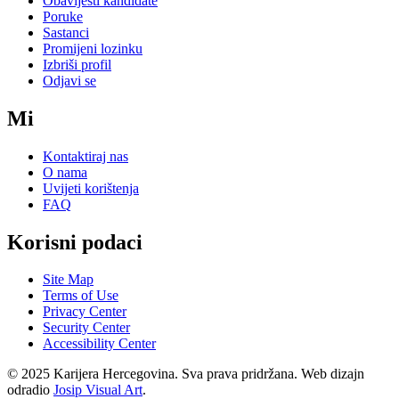
Obavijesti kandidate
Poruke
Sastanci
Promijeni lozinku
Izbriši profil
Odjavi se
Mi
Kontaktiraj nas
O nama
Uvijeti korištenja
FAQ
Korisni podaci
Site Map
Terms of Use
Privacy Center
Security Center
Accessibility Center
© 2025 Karijera Hercegovina. Sva prava pridržana. Web dizajn
odradio
Josip Visual Art
.