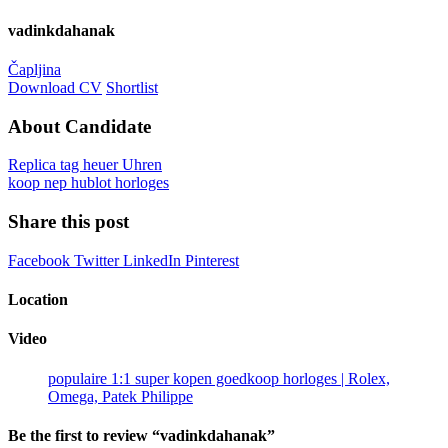
vadinkdahanak
Čapljina
Download CV
Shortlist
About Candidate
Replica tag heuer Uhren
koop nep hublot horloges
Share this post
Facebook
Twitter
LinkedIn
Pinterest
Location
Video
populaire 1:1 super kopen goedkoop horloges | Rolex,
Omega, Patek Philippe
Be the first to review “vadinkdahanak”