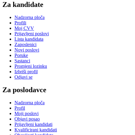
Za kandidate
Nadzorna ploča
Profili
Moj CVV
Prijavljeni poslovi
Lista kandidata
Zaposlenici
Novi poslovi
Poruke
Sastanci
Promjeni lozinku
Izbriši profil
Odjavi se
Za poslodavce
Nadzorna ploča
Profil
Moji poslovi
Objavi posao
Prijavljeni kandidati
Kvalificirani kandidati