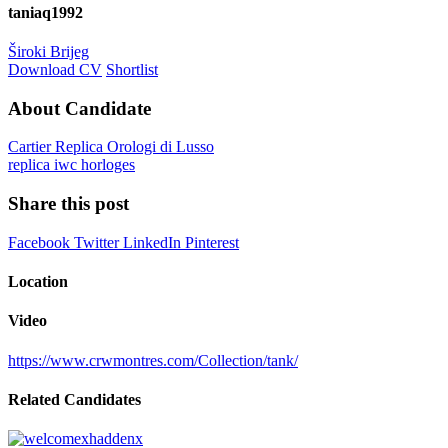
taniaq1992
Široki Brijeg
Download CV
Shortlist
About Candidate
Cartier Replica Orologi di Lusso
replica iwc horloges
Share this post
Facebook
Twitter
LinkedIn
Pinterest
Location
Video
https://www.crwmontres.com/Collection/tank/
Related Candidates