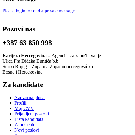
Please login to send a private message
Pozovi nas
+387 63 850 998
Karijera Hercegovina –
Agencija za zapošljavanje
Ulica Fra Didaka Buntića b.b.
Široki Brijeg – Županija Zapadnohercegovačka
Bosna i Hercegovina
Za kandidate
Nadzorna ploča
Profili
Moj CVV
Prijavljeni poslovi
Lista kandidata
Zaposlenici
Novi poslovi