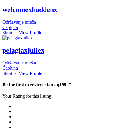
welcomexhaddenx
Održavanje mreža
Čapljina
Shortlist
View Profile
pelagiaxjuliex
Održavanje mreža
Čapljina
Shortlist
View Profile
Be the first to review “taniaq1992”
Your Rating for this listing