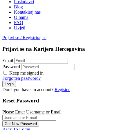
Poslodavci
Blog
Kontakiraj nas
O nama
FAQ
Uvjeti
Prijavi se
/
Registriraj se
Prijavi se na Karijera Hercegovina
Email
Password
Keep me signed in
Forgotten password?
Don't you have an account?
Register
Reset Password
Please Enter Username or Email
Back To Login