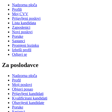
Nadzorna ploča
Profili
Moj CVV
Prijavljeni poslovi
Lista kandidata
Zaposlenici
Novi poslovi
Poruke
Sastanci
Promjeni lozinku
Izbriši profil
Odjavi se
Za poslodavce
Nadzorna ploča
Profil
Moji poslovi
Objavi posao
Prijavljeni kandidati
Kvalificirani kandidati
Obavijesti kandidate
Poruke
Sastanci