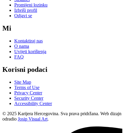
Promijeni lozinku
Izbriši profil
Odjavi se
Mi
Kontaktiraj nas
O nama
Uvijeti korištenja
FAQ
Korisni podaci
Site Map
Terms of Use
Privacy Center
Security Center
Accessibility Center
© 2025 Karijera Hercegovina. Sva prava pridržana. Web dizajn
odradio
Josip Visual Art
.