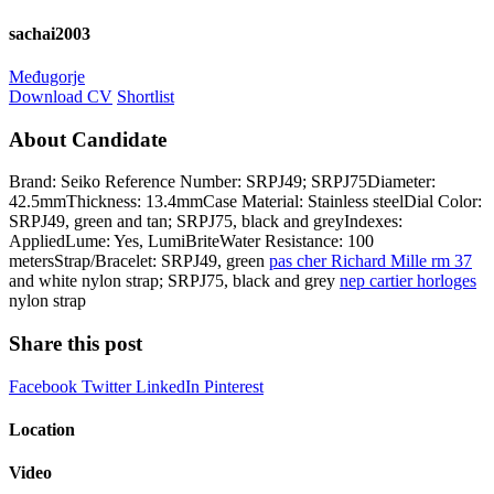
sachai2003
Međugorje
Download CV
Shortlist
About Candidate
Brand: Seiko Reference Number: SRPJ49; SRPJ75Diameter:
42.5mmThickness: 13.4mmCase Material: Stainless steelDial Color:
SRPJ49, green and tan; SRPJ75, black and greyIndexes:
AppliedLume: Yes, LumiBriteWater Resistance: 100
metersStrap/Bracelet: SRPJ49, green
pas cher Richard Mille rm 37
and white nylon strap; SRPJ75, black and grey
nep cartier horloges
nylon strap
Share this post
Facebook
Twitter
LinkedIn
Pinterest
Location
Video