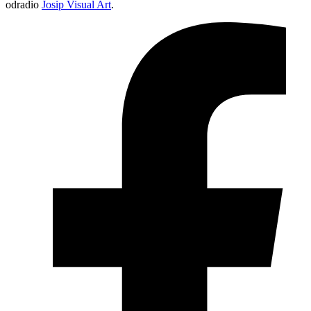
odradio
Josip Visual Art
.