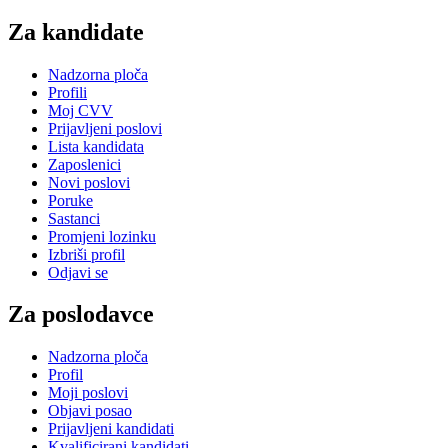
Za kandidate
Nadzorna ploča
Profili
Moj CVV
Prijavljeni poslovi
Lista kandidata
Zaposlenici
Novi poslovi
Poruke
Sastanci
Promjeni lozinku
Izbriši profil
Odjavi se
Za poslodavce
Nadzorna ploča
Profil
Moji poslovi
Objavi posao
Prijavljeni kandidati
Kvalificirani kandidati