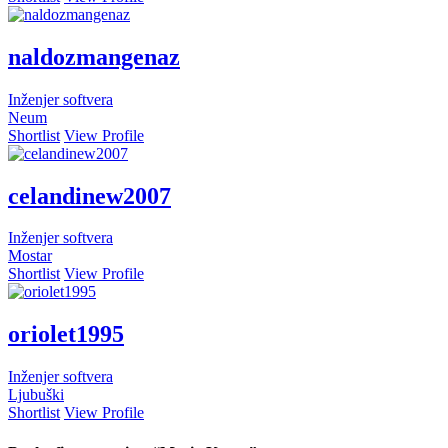
naldozmangenaz
Inženjer softvera
Neum
Shortlist
View Profile
celandinew2007
Inženjer softvera
Mostar
Shortlist
View Profile
oriolet1995
Inženjer softvera
Ljubuški
Shortlist
View Profile