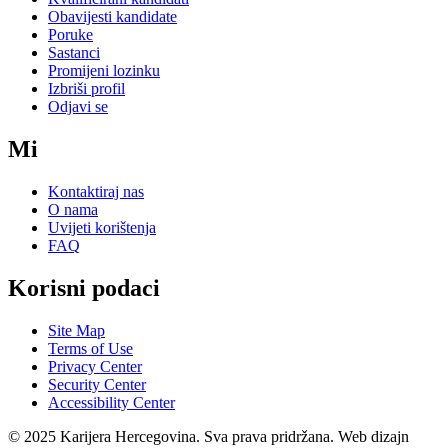
Obavijesti kandidate
Poruke
Sastanci
Promijeni lozinku
Izbriši profil
Odjavi se
Mi
Kontaktiraj nas
O nama
Uvijeti korištenja
FAQ
Korisni podaci
Site Map
Terms of Use
Privacy Center
Security Center
Accessibility Center
© 2025 Karijera Hercegovina. Sva prava pridržana. Web dizajn