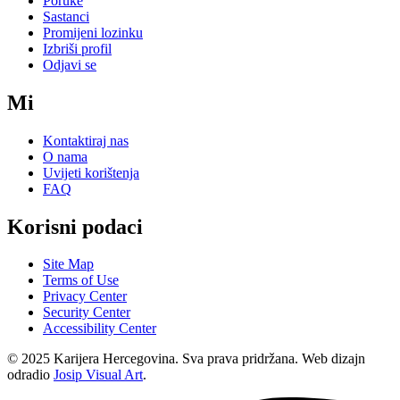
Poruke
Sastanci
Promijeni lozinku
Izbriši profil
Odjavi se
Mi
Kontaktiraj nas
O nama
Uvijeti korištenja
FAQ
Korisni podaci
Site Map
Terms of Use
Privacy Center
Security Center
Accessibility Center
© 2025 Karijera Hercegovina. Sva prava pridržana. Web dizajn
odradio
Josip Visual Art
.