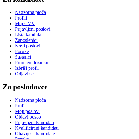
Nadzorna ploča
Profili
Moj CVV
Prijavljeni poslovi
Lista kandidata
Zaposlenici
Novi poslovi
Poruke
Sastanci
Promjeni lozinku
Izbriši profil
Odjavi se
Za poslodavce
Nadzorna ploča
Profil
Moji poslovi
Objavi posao
Prijavljeni kandidati
Kvalificirani kandidati
Obavijesti kandidate