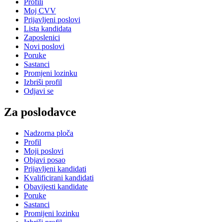
Profili
Moj CVV
Prijavljeni poslovi
Lista kandidata
Zaposlenici
Novi poslovi
Poruke
Sastanci
Promjeni lozinku
Izbriši profil
Odjavi se
Za poslodavce
Nadzorna ploča
Profil
Moji poslovi
Objavi posao
Prijavljeni kandidati
Kvalificirani kandidati
Obavijesti kandidate
Poruke
Sastanci
Promijeni lozinku