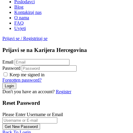
Poslodavci
Blog
Kontakiraj nas
O nama
FAQ
Uvjeti
Prijavi se
/
Registriraj se
Prijavi se na Karijera Hercegovina
Email
Password
Keep me signed in
Forgotten password?
Don't you have an account?
Register
Reset Password
Please Enter Username or Email
Back To Login