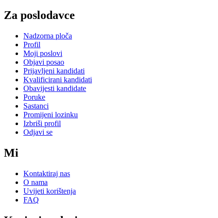
Za poslodavce
Nadzorna ploča
Profil
Moji poslovi
Objavi posao
Prijavljeni kandidati
Kvalificirani kandidati
Obavijesti kandidate
Poruke
Sastanci
Promijeni lozinku
Izbriši profil
Odjavi se
Mi
Kontaktiraj nas
O nama
Uvijeti korištenja
FAQ