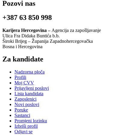
Pozovi nas
+387 63 850 998
Karijera Hercegovina –
Agencija za zapošljavanje
Ulica Fra Didaka Buntića b.b.
Široki Brijeg – Županija Zapadnohercegovačka
Bosna i Hercegovina
Za kandidate
Nadzorna ploča
Profili
Moj CVV
Prijavljeni poslovi
Lista kandidata
Zaposlenici
Novi poslovi
Poruke
Sastanci
Promjeni lozinku
Izbriši profil
Odjavi se