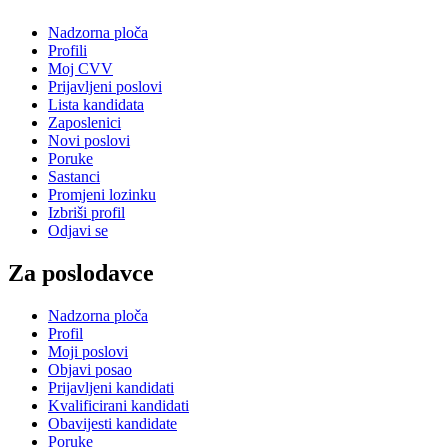
Nadzorna ploča
Profili
Moj CVV
Prijavljeni poslovi
Lista kandidata
Zaposlenici
Novi poslovi
Poruke
Sastanci
Promjeni lozinku
Izbriši profil
Odjavi se
Za poslodavce
Nadzorna ploča
Profil
Moji poslovi
Objavi posao
Prijavljeni kandidati
Kvalificirani kandidati
Obavijesti kandidate
Poruke