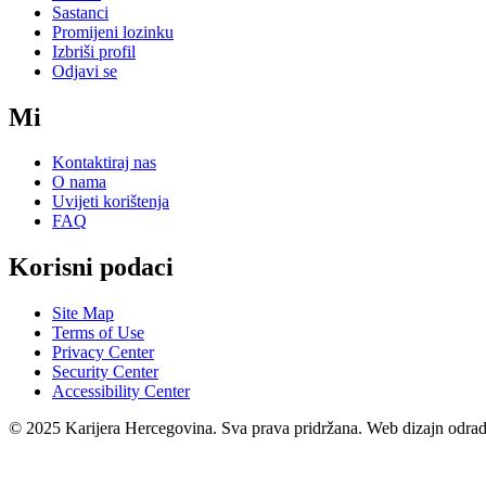
Sastanci
Promijeni lozinku
Izbriši profil
Odjavi se
Mi
Kontaktiraj nas
O nama
Uvijeti korištenja
FAQ
Korisni podaci
Site Map
Terms of Use
Privacy Center
Security Center
Accessibility Center
© 2025 Karijera Hercegovina. Sva prava pridržana. Web dizajn odra