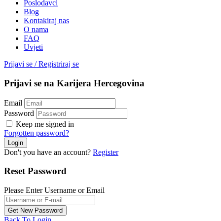
Poslodavci
Blog
Kontakiraj nas
O nama
FAQ
Uvjeti
Prijavi se
/
Registriraj se
Prijavi se na Karijera Hercegovina
Email
Password
Keep me signed in
Forgotten password?
Don't you have an account?
Register
Reset Password
Please Enter Username or Email
Back To Login