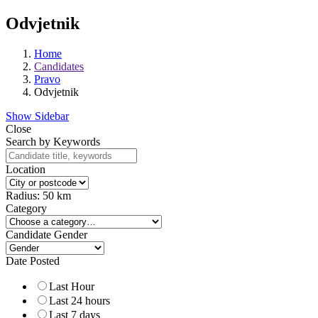
Odvjetnik
Home
Candidates
Pravo
Odvjetnik
Show Sidebar
Close
Search by Keywords
Location
Radius:
50
km
Category
Candidate Gender
Date Posted
Last Hour
Last 24 hours
Last 7 days