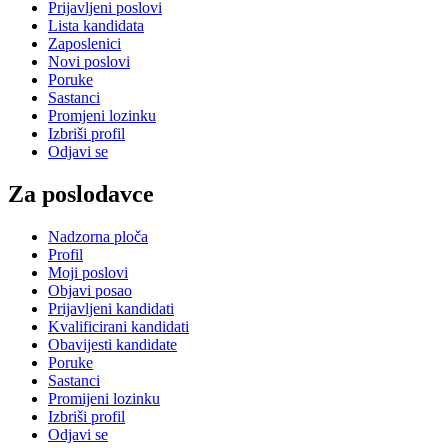
Prijavljeni poslovi
Lista kandidata
Zaposlenici
Novi poslovi
Poruke
Sastanci
Promjeni lozinku
Izbriši profil
Odjavi se
Za poslodavce
Nadzorna ploča
Profil
Moji poslovi
Objavi posao
Prijavljeni kandidati
Kvalificirani kandidati
Obavijesti kandidate
Poruke
Sastanci
Promijeni lozinku
Izbriši profil
Odjavi se