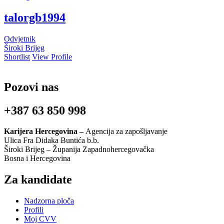
talorgb1994
Odvjetnik
Široki Brijeg
Shortlist
View Profile
Pozovi nas
+387 63 850 998
Karijera Hercegovina –
Agencija za zapošljavanje
Ulica Fra Didaka Buntića b.b.
Široki Brijeg – Županija Zapadnohercegovačka
Bosna i Hercegovina
Za kandidate
Nadzorna ploča
Profili
Moj CVV