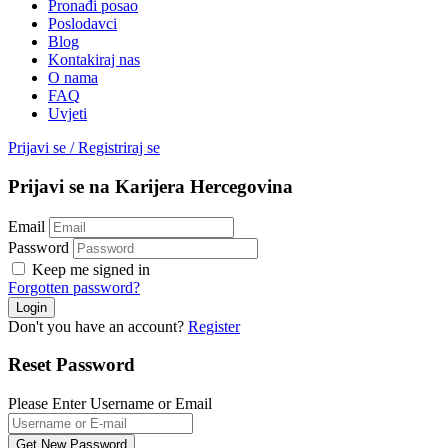
Pronađi posao
Poslodavci
Blog
Kontakiraj nas
O nama
FAQ
Uvjeti
Prijavi se
/
Registriraj se
Prijavi se na Karijera Hercegovina
Email
Password
Keep me signed in
Forgotten password?
Don't you have an account?
Register
Reset Password
Please Enter Username or Email