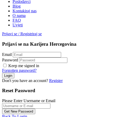
Poslodavci
Blog
Kontakiraj nas
O nama
FAQ
Uvjeti
Prijavi se
/
Registriraj se
Prijavi se na Karijera Hercegovina
Email
Password
Keep me signed in
Forgotten password?
Don't you have an account?
Register
Reset Password
Please Enter Username or Email
Back To Login