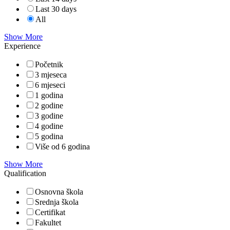
Last 30 days
All
Show More
Experience
Početnik
3 mjeseca
6 mjeseci
1 godina
2 godine
3 godine
4 godine
5 godina
Više od 6 godina
Show More
Qualification
Osnovna škola
Srednja škola
Certifikat
Fakultet