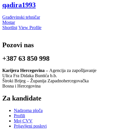
qadira1993
Građevinski tehničar
Mostar
Shortlist
View Profile
Pozovi nas
+387 63 850 998
Karijera Hercegovina –
Agencija za zapošljavanje
Ulica Fra Didaka Buntića b.b.
Široki Brijeg – Županija Zapadnohercegovačka
Bosna i Hercegovina
Za kandidate
Nadzorna ploča
Profili
Moj CVV
Prijavljeni poslovi