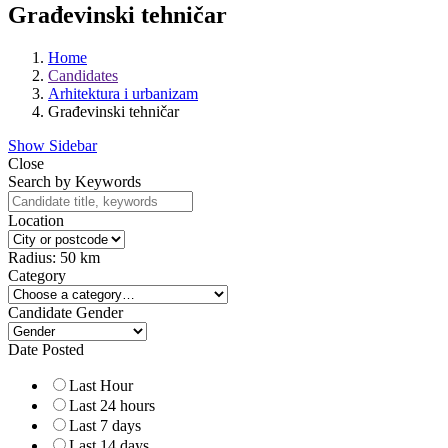
Građevinski tehničar
Home
Candidates
Arhitektura i urbanizam
Građevinski tehničar
Show Sidebar
Close
Search by Keywords
Location
Radius:
50
km
Category
Candidate Gender
Date Posted
Last Hour
Last 24 hours
Last 7 days
Last 14 days