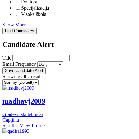
Doktorat
Specijalizacija
Visoka škola
Show More
Find Candidates
Candidate Alert
Title
Email Frequency
Save Candidate Alert
Showing all 2 results
madhavj2009
Građevinski tehničar
Čapljina
Shortlist
View Profile