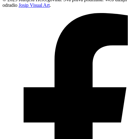
odradio
Josip Visual Art
.