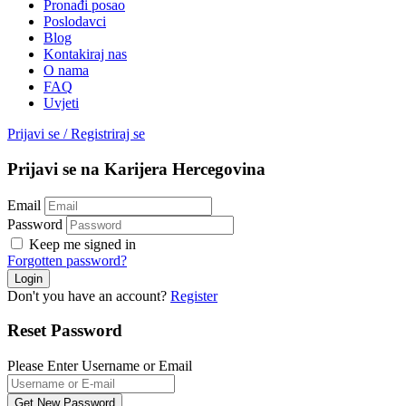
Pronađi posao
Poslodavci
Blog
Kontakiraj nas
O nama
FAQ
Uvjeti
Prijavi se
/
Registriraj se
Prijavi se na Karijera Hercegovina
Email
Password
Keep me signed in
Forgotten password?
Don't you have an account?
Register
Reset Password
Please Enter Username or Email