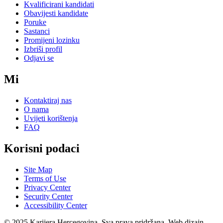
Kvalificirani kandidati
Obavijesti kandidate
Poruke
Sastanci
Promijeni lozinku
Izbriši profil
Odjavi se
Mi
Kontaktiraj nas
O nama
Uvijeti korištenja
FAQ
Korisni podaci
Site Map
Terms of Use
Privacy Center
Security Center
Accessibility Center
© 2025 Karijera Hercegovina. Sva prava pridržana. Web dizajn