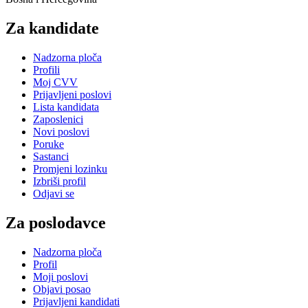
Za kandidate
Nadzorna ploča
Profili
Moj CVV
Prijavljeni poslovi
Lista kandidata
Zaposlenici
Novi poslovi
Poruke
Sastanci
Promjeni lozinku
Izbriši profil
Odjavi se
Za poslodavce
Nadzorna ploča
Profil
Moji poslovi
Objavi posao
Prijavljeni kandidati