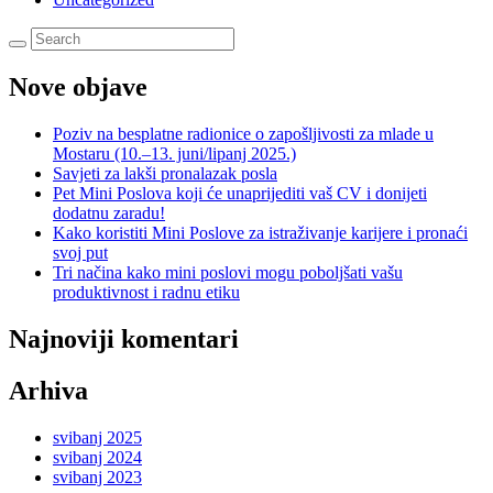
Nove objave
Poziv na besplatne radionice o zapošljivosti za mlade u
Mostaru (10.–13. juni/lipanj 2025.)
Savjeti za lakši pronalazak posla
Pet Mini Poslova koji će unaprijediti vaš CV i donijeti
dodatnu zaradu!
Kako koristiti Mini Poslove za istraživanje karijere i pronaći
svoj put
Tri načina kako mini poslovi mogu poboljšati vašu
produktivnost i radnu etiku
Najnoviji komentari
Arhiva
svibanj 2025
svibanj 2024
svibanj 2023