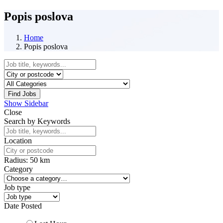
Popis poslova
Home
Popis poslova
Find Jobs
Show Sidebar
Close
Search by Keywords
Location
Radius:
50
km
Category
Job type
Date Posted