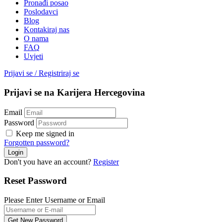
Pronađi posao
Poslodavci
Blog
Kontakiraj nas
O nama
FAQ
Uvjeti
Prijavi se
/
Registriraj se
Prijavi se na Karijera Hercegovina
Email
Password
Keep me signed in
Forgotten password?
Don't you have an account?
Register
Reset Password
Please Enter Username or Email