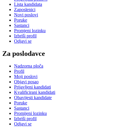
Lista kandidata
Zaposlenici
Novi poslovi
Poruke
Sastanci
Promjeni lozinku
Izbriši profil
Odjavi se
Za poslodavce
Nadzorna ploča
Profil
Moji poslovi
Objavi posao
Prijavljeni kandidati
Kvalificirani kandidati
Obavijesti kandidate
Poruke
Sastanci
Promijeni lozinku
Izbriši profil
Odjavi se