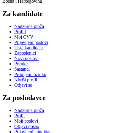
Bosna i Hercegovina
Za kandidate
Nadzorna ploča
Profili
Moj CVV
Prijavljeni poslovi
Lista kandidata
Zaposlenici
Novi poslovi
Poruke
Sastanci
Promjeni lozinku
Izbriši profil
Odjavi se
Za poslodavce
Nadzorna ploča
Profil
Moji poslovi
Objavi posao
Prijavljeni kandidati