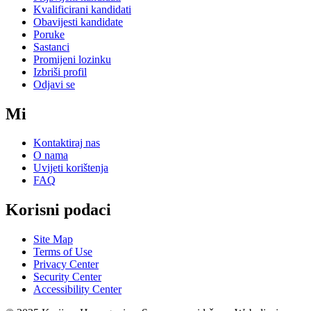
Kvalificirani kandidati
Obavijesti kandidate
Poruke
Sastanci
Promijeni lozinku
Izbriši profil
Odjavi se
Mi
Kontaktiraj nas
O nama
Uvijeti korištenja
FAQ
Korisni podaci
Site Map
Terms of Use
Privacy Center
Security Center
Accessibility Center