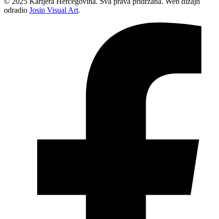
© 2025 Karijera Hercegovina. Sva prava pridržana. Web dizajn
odradio
Josip Visual Art
.