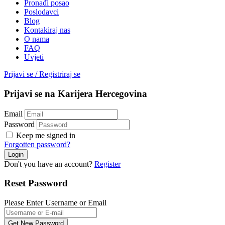
Pronađi posao
Poslodavci
Blog
Kontakiraj nas
O nama
FAQ
Uvjeti
Prijavi se
/
Registriraj se
Prijavi se na Karijera Hercegovina
Email
Password
Keep me signed in
Forgotten password?
Don't you have an account?
Register
Reset Password
Please Enter Username or Email