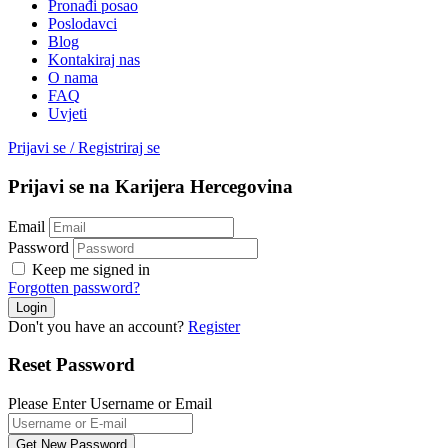
Pronađi posao
Poslodavci
Blog
Kontakiraj nas
O nama
FAQ
Uvjeti
Prijavi se
/
Registriraj se
Prijavi se na Karijera Hercegovina
Email
Password
Keep me signed in
Forgotten password?
Don't you have an account?
Register
Reset Password
Please Enter Username or Email