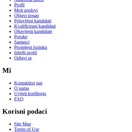
Profil
Moji poslovi
Objavi posao
Prijavljeni kandidati
Kvalificirani kandidati
Obavijesti kandidate
Poruke
Sastanci
Promijeni lozinku
Izbriši profil
Odjavi se
Mi
Kontaktiraj nas
O nama
Uvijeti korištenja
FAQ
Korisni podaci
Site Map
Terms of Use