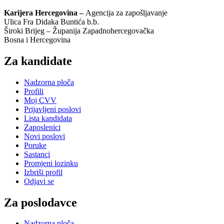
Karijera Hercegovina –
Agencija za zapošljavanje
Ulica Fra Didaka Buntića b.b.
Široki Brijeg – Županija Zapadnohercegovačka
Bosna i Hercegovina
Za kandidate
Nadzorna ploča
Profili
Moj CVV
Prijavljeni poslovi
Lista kandidata
Zaposlenici
Novi poslovi
Poruke
Sastanci
Promjeni lozinku
Izbriši profil
Odjavi se
Za poslodavce
Nadzorna ploča