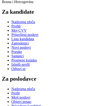
Bosna i Hercegovina
Za kandidate
Nadzorna ploča
Profili
Moj CVV
Prijavljeni poslovi
Lista kandidata
Zaposlenici
Novi poslovi
Poruke
Sastanci
Promjeni lozinku
Izbriši profil
Odjavi se
Za poslodavce
Nadzorna ploča
Profil
Moji poslovi
Objavi posao
Prijavljeni kandidati