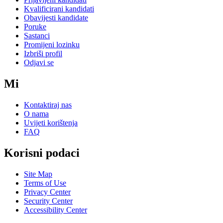
Kvalificirani kandidati
Obavijesti kandidate
Poruke
Sastanci
Promijeni lozinku
Izbriši profil
Odjavi se
Mi
Kontaktiraj nas
O nama
Uvijeti korištenja
FAQ
Korisni podaci
Site Map
Terms of Use
Privacy Center
Security Center
Accessibility Center