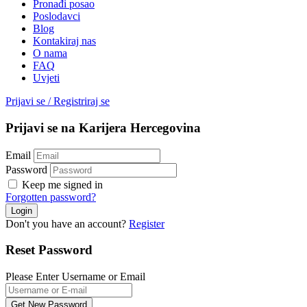
Pronađi posao
Poslodavci
Blog
Kontakiraj nas
O nama
FAQ
Uvjeti
Prijavi se
/
Registriraj se
Prijavi se na Karijera Hercegovina
Email
Password
Keep me signed in
Forgotten password?
Don't you have an account?
Register
Reset Password
Please Enter Username or Email