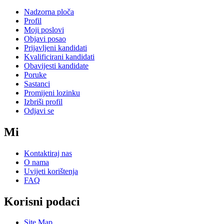
Nadzorna ploča
Profil
Moji poslovi
Objavi posao
Prijavljeni kandidati
Kvalificirani kandidati
Obavijesti kandidate
Poruke
Sastanci
Promijeni lozinku
Izbriši profil
Odjavi se
Mi
Kontaktiraj nas
O nama
Uvijeti korištenja
FAQ
Korisni podaci
Site Map