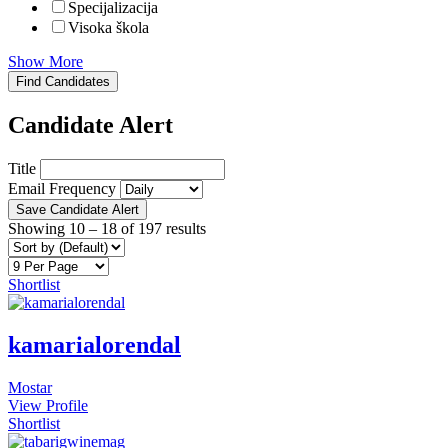
Specijalizacija
Visoka škola
Show More
Find Candidates
Candidate Alert
Title
Email Frequency
Save Candidate Alert
Showing
10
–
18
of 197 results
Shortlist
kamarialorendal
Mostar
View Profile
Shortlist