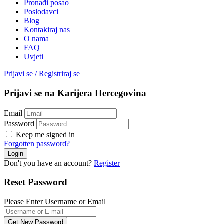
Pronađi posao
Poslodavci
Blog
Kontakiraj nas
O nama
FAQ
Uvjeti
Prijavi se
/
Registriraj se
Prijavi se na Karijera Hercegovina
Email
Password
Keep me signed in
Forgotten password?
Don't you have an account?
Register
Reset Password
Please Enter Username or Email