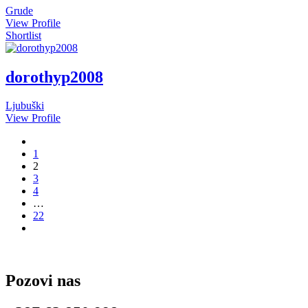
Grude
View Profile
Shortlist
dorothyp2008
Ljubuški
View Profile
1
2
3
4
…
22
Pozovi nas