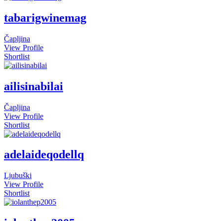
tabarigwinemag
Čapljina
View Profile
Shortlist
ailisinabilai
Čapljina
View Profile
Shortlist
adelaideqodellq
Ljubuški
View Profile
Shortlist