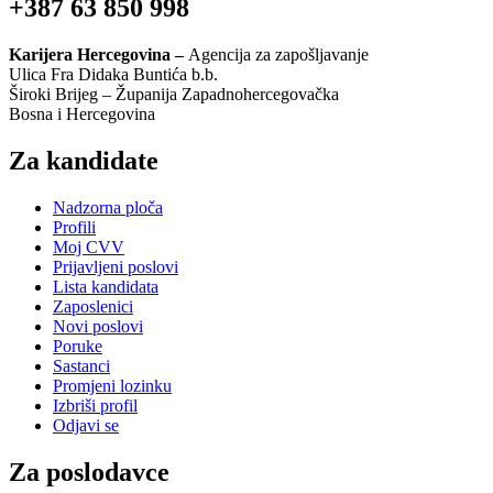
+387 63 850 998
Karijera Hercegovina –
Agencija za zapošljavanje
Ulica Fra Didaka Buntića b.b.
Široki Brijeg – Županija Zapadnohercegovačka
Bosna i Hercegovina
Za kandidate
Nadzorna ploča
Profili
Moj CVV
Prijavljeni poslovi
Lista kandidata
Zaposlenici
Novi poslovi
Poruke
Sastanci
Promjeni lozinku
Izbriši profil
Odjavi se
Za poslodavce