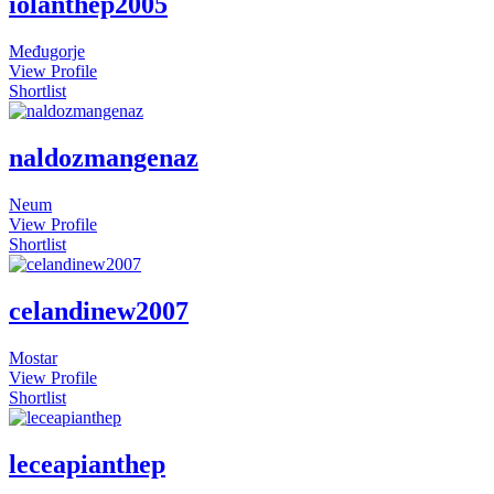
iolanthep2005
Međugorje
View Profile
Shortlist
naldozmangenaz
Neum
View Profile
Shortlist
celandinew2007
Mostar
View Profile
Shortlist
leceapianthep