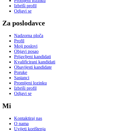
Promjeni lozinku
Izbriši profil
Odjavi se
Za poslodavce
Nadzorna ploča
Profil
Moji poslovi
Objavi posao
Prijavljeni kandidati
Kvalificirani kandidati
Obavijesti kandidate
Poruke
Sastanci
Promijeni lozinku
Izbriši profil
Odjavi se
Mi
Kontaktiraj nas
O nama
Uvijeti korištenja