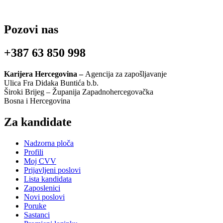
Pozovi nas
+387 63 850 998
Karijera Hercegovina –
Agencija za zapošljavanje
Ulica Fra Didaka Buntića b.b.
Široki Brijeg – Županija Zapadnohercegovačka
Bosna i Hercegovina
Za kandidate
Nadzorna ploča
Profili
Moj CVV
Prijavljeni poslovi
Lista kandidata
Zaposlenici
Novi poslovi
Poruke
Sastanci