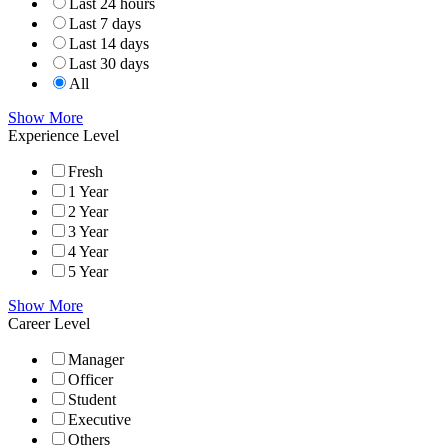
Last 24 hours
Last 7 days
Last 14 days
Last 30 days
All
Show More
Experience Level
Fresh
1 Year
2 Year
3 Year
4 Year
5 Year
Show More
Career Level
Manager
Officer
Student
Executive
Others