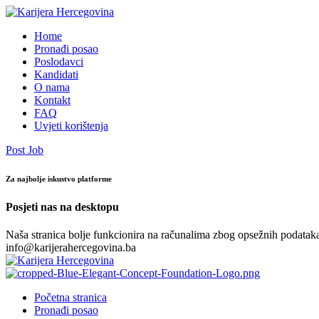
Home
Pronađi posao
Poslodavci
Kandidati
O nama
Kontakt
FAQ
Uvjeti korištenja
Post Job
Za najbolje iskustvo platforme
Posjeti nas na desktopu
Naša stranica bolje funkcionira na računalima zbog opsežnih podataka.
info@karijerahercegovina.ba
Početna stranica
Pronađi posao