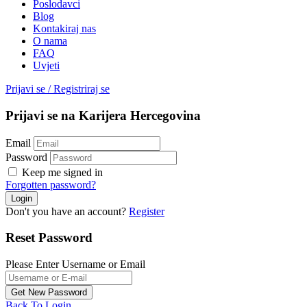
Poslodavci
Blog
Kontakiraj nas
O nama
FAQ
Uvjeti
Prijavi se
/
Registriraj se
Prijavi se na Karijera Hercegovina
Email
Password
Keep me signed in
Forgotten password?
Don't you have an account?
Register
Reset Password
Please Enter Username or Email
Back To Login