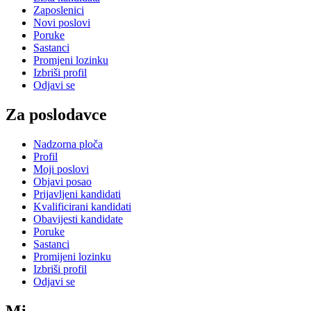
Zaposlenici
Novi poslovi
Poruke
Sastanci
Promjeni lozinku
Izbriši profil
Odjavi se
Za poslodavce
Nadzorna ploča
Profil
Moji poslovi
Objavi posao
Prijavljeni kandidati
Kvalificirani kandidati
Obavijesti kandidate
Poruke
Sastanci
Promijeni lozinku
Izbriši profil
Odjavi se
Mi