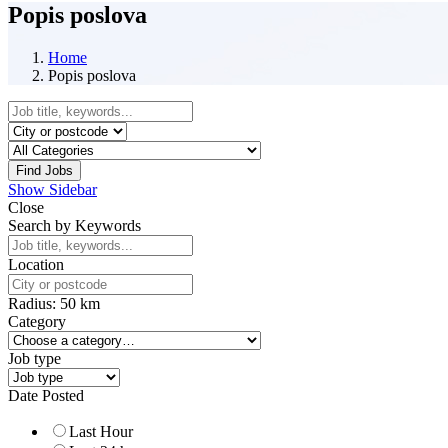
Popis poslova
Home
Popis poslova
Find Jobs
Show Sidebar
Close
Search by Keywords
Location
Radius:
50
km
Category
Job type
Date Posted
Last Hour