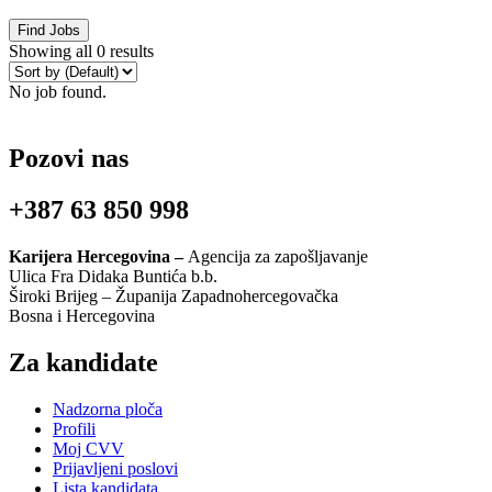
Find Jobs
Showing all 0 results
No job found.
Pozovi nas
+387 63 850 998
Karijera Hercegovina –
Agencija za zapošljavanje
Ulica Fra Didaka Buntića b.b.
Široki Brijeg – Županija Zapadnohercegovačka
Bosna i Hercegovina
Za kandidate
Nadzorna ploča
Profili
Moj CVV
Prijavljeni poslovi
Lista kandidata