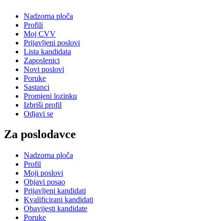
Nadzorna ploča
Profili
Moj CVV
Prijavljeni poslovi
Lista kandidata
Zaposlenici
Novi poslovi
Poruke
Sastanci
Promjeni lozinku
Izbriši profil
Odjavi se
Za poslodavce
Nadzorna ploča
Profil
Moji poslovi
Objavi posao
Prijavljeni kandidati
Kvalificirani kandidati
Obavijesti kandidate
Poruke