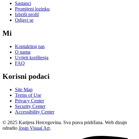
Sastanci
Promijeni lozinku
Izbriši profil
Odjavi se
Mi
Kontaktiraj nas
O nama
Uvijeti korištenja
FAQ
Korisni podaci
Site Map
Terms of Use
Privacy Center
Security Center
Accessibility Center
© 2025 Karijera Hercegovina. Sva prava pridržana. Web dizajn
odradio
Josip Visual Art
.