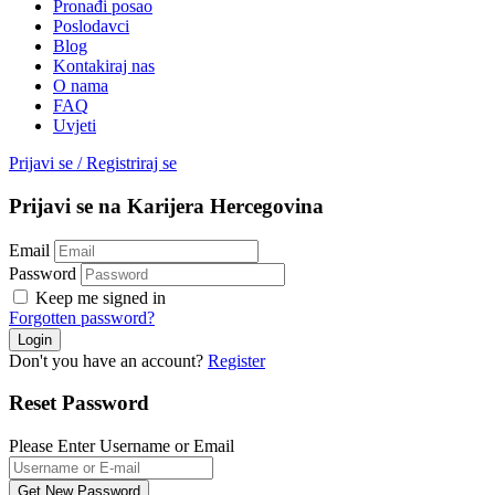
Pronađi posao
Poslodavci
Blog
Kontakiraj nas
O nama
FAQ
Uvjeti
Prijavi se
/
Registriraj se
Prijavi se na Karijera Hercegovina
Email
Password
Keep me signed in
Forgotten password?
Don't you have an account?
Register
Reset Password
Please Enter Username or Email