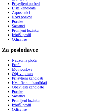
Prijavljeni poslovi
Lista kandidata
Zaposlenici
Novi poslovi
Poruke
Sastanci
Promjeni lozinku
Izbriši profil
Odjavi se
Za poslodavce
Nadzorna ploča
Profil
Moji poslovi
Objavi posao
Prijavljeni kandidati
Kvalificirani kandidati
Obavijesti kandidate
Poruke
Sastanci
Promijeni lozinku
Izbriši profil
Odjavi se