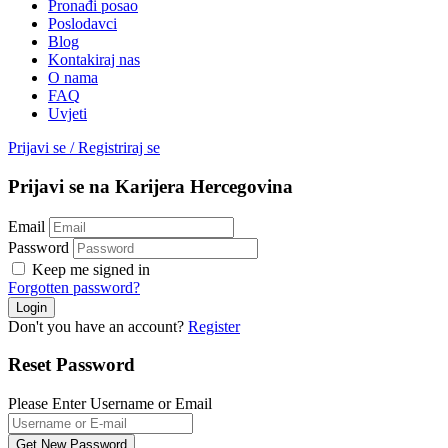
Pronađi posao
Poslodavci
Blog
Kontakiraj nas
O nama
FAQ
Uvjeti
Prijavi se
/
Registriraj se
Prijavi se na Karijera Hercegovina
Email
Password
Keep me signed in
Forgotten password?
Don't you have an account?
Register
Reset Password
Please Enter Username or Email