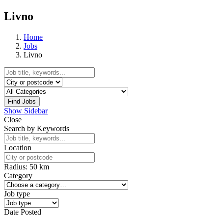
Livno
Home
Jobs
Livno
Find Jobs
Show Sidebar
Close
Search by Keywords
Location
Radius:
50
km
Category
Job type
Date Posted