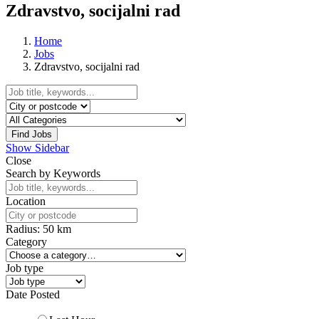
Zdravstvo, socijalni rad
Home
Jobs
Zdravstvo, socijalni rad
Find Jobs
Show Sidebar
Close
Search by Keywords
Location
Radius:
50
km
Category
Job type
Date Posted