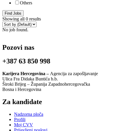
Others
Find Jobs
Showing all 0 results
No job found.
Pozovi nas
+387 63 850 998
Karijera Hercegovina –
Agencija za zapošljavanje
Ulica Fra Didaka Buntića b.b.
Široki Brijeg – Županija Zapadnohercegovačka
Bosna i Hercegovina
Za kandidate
Nadzorna ploča
Profili
Moj CVV
Prijavljeni poslovi