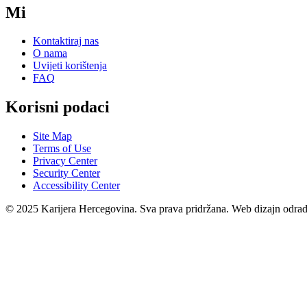
Mi
Kontaktiraj nas
O nama
Uvijeti korištenja
FAQ
Korisni podaci
Site Map
Terms of Use
Privacy Center
Security Center
Accessibility Center
© 2025 Karijera Hercegovina. Sva prava pridržana. Web dizajn odra