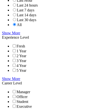
Last Hour
Last 24 hours
Last 7 days
Last 14 days
Last 30 days
All
Show More
Experience Level
Fresh
1 Year
2 Year
3 Year
4 Year
5 Year
Show More
Career Level
Manager
Officer
Student
Executive