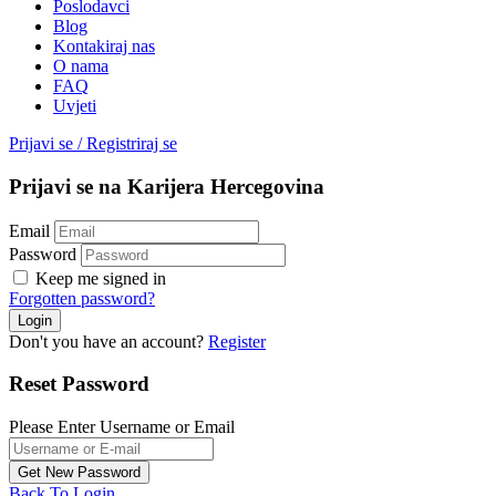
Poslodavci
Blog
Kontakiraj nas
O nama
FAQ
Uvjeti
Prijavi se
/
Registriraj se
Prijavi se na Karijera Hercegovina
Email
Password
Keep me signed in
Forgotten password?
Don't you have an account?
Register
Reset Password
Please Enter Username or Email
Back To Login