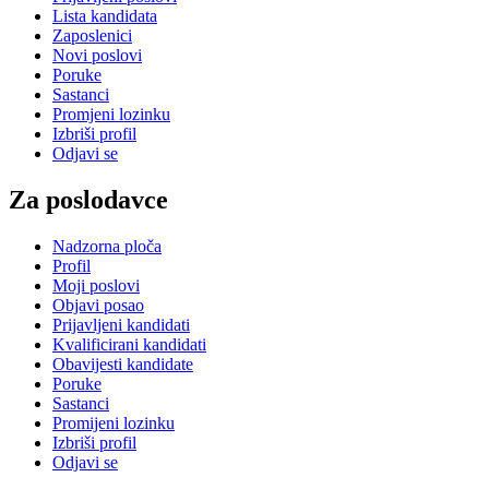
Lista kandidata
Zaposlenici
Novi poslovi
Poruke
Sastanci
Promjeni lozinku
Izbriši profil
Odjavi se
Za poslodavce
Nadzorna ploča
Profil
Moji poslovi
Objavi posao
Prijavljeni kandidati
Kvalificirani kandidati
Obavijesti kandidate
Poruke
Sastanci
Promijeni lozinku
Izbriši profil
Odjavi se